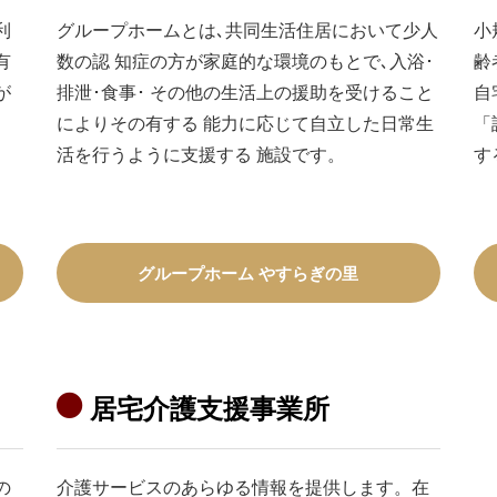
利
グループホームとは､共同生活住居において少人
小
有
数の認 知症の方が家庭的な環境のもとで､入浴･
齢
が
排泄･食事･ その他の生活上の援助を受けること
自
によりその有する 能力に応じて自立した日常生
「
活を行うように支援する 施設です。
す
グループホーム やすらぎの里
居宅介護支援事業所
の
介護サービスのあらゆる情報を提供します。在