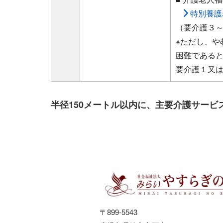
特別養護
（要介護３
※ただし、や
困難である
要介護１又
半径150メートル以内に、主要介護サー
〒899-5543