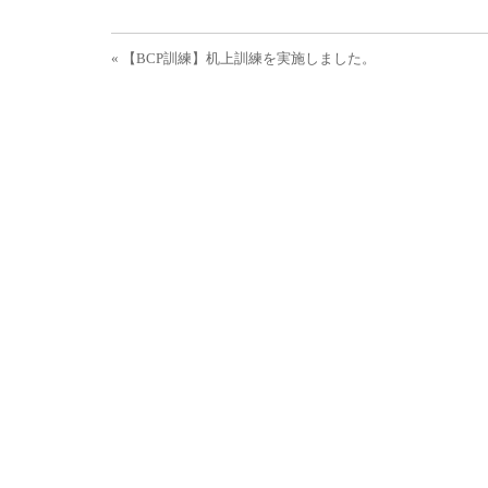
投稿ナビゲーション
« 【BCP訓練】机上訓練を実施しました。